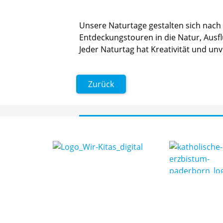
Unsere Naturtage gestalten sich na
Digital Camera
Entdeckungstouren in die Natur, Ausf
$CoMmEntu
Jeder Naturtag hat Kreativität und un
$CoMmEntu
$CoMmEntu
Zurück